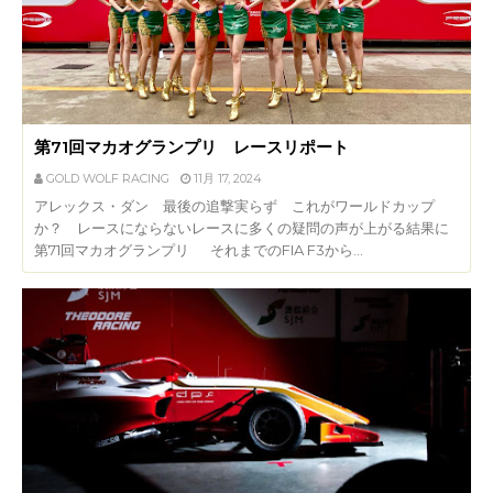
第71回マカオグランプリ レースリポート
GOLD WOLF RACING
11月 17, 2024
アレックス・ダン 最後の追撃実らず これがワールドカップ
か？ レースにならないレースに多くの疑問の声が上がる結果に
第71回マカオグランプリ それまでのFIA F3から…