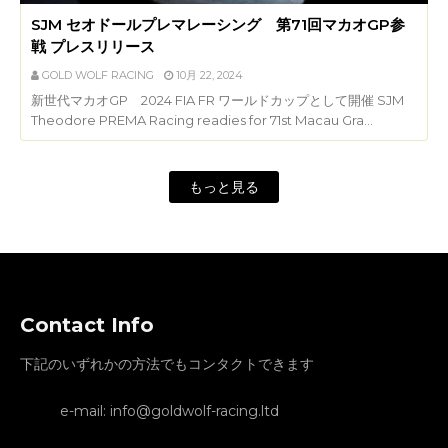
SJM セオドールプレマレーシング 第71回マカオGP参
戦 プレスリリース
GOLD WOLF RACING
10月 22, 2024
新世代マカオGP 2024 FIA FR ワールドカップとして開催 SJM
Theodore PREMA Racing readies for 71st Macau Gra…
もっと見る
Contact Info
下記のいずれかの方法でもコンタクトできます
e-mail: info@goldwolf-racing.ltd