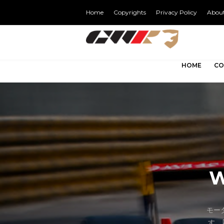
Home
Copyrights
Privacy Policy
Abou
HOME
CO
W
モー
す。