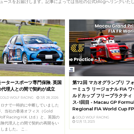
ュースをお届けします。記事によっては当社の公式Blogへリンクいた
モータースポーツ専門保険. 英国
第72回 マカオグランプリ フ
の代理人との間で契約が成立
ーミュラ リージョナル FIA ワ
ルドカップ フリープラクティ
GOLD WOLF RACING
3月 28, 2026
ス-1回目 - Macau GP Formu
コロナで一時的に中断していました
Regional FIA World Cup FP
が、当社の香港オフィス（Gold
olf Racing H.K. Ltd.）と、英国の
GOLD WOLF RACING
12月 13, 2025
保険代理人との間で契約の再開をい
しました。 こ…