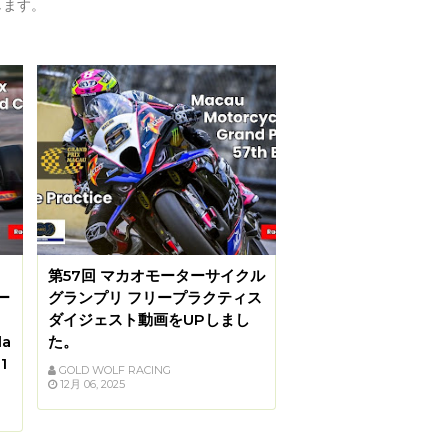
します。
ォ
第57回 マカオモーターサイクル
ー
グランプリ フリープラクティス
ダイジェスト動画をUPしまし
la
た。
1
GOLD WOLF RACING
12月 06, 2025