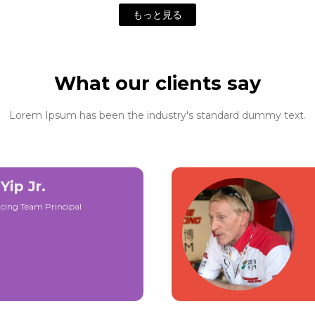
もっと見る
What our clients say
Lorem Ipsum has been the industry's standard dummy text.
Yip Jr.
cing Team Principal