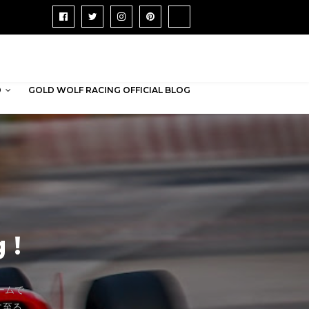
D
GOLD WOLF RACING OFFICIAL BLOG
 !
ームで
に至る