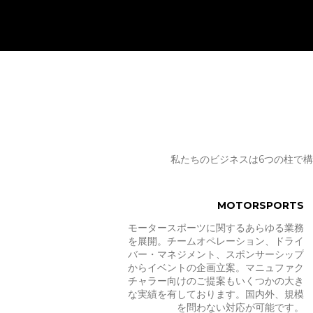
私たちのビジネスは6つの柱で
MOTORSPORTS
モータースポーツに関するあらゆる業務
を展開。チームオペレーション、ドライ
バー・マネジメント、スポンサーシップ
からイベントの企画立案。マニュファク
チャラー向けのご提案もいくつかの大き
な実績を有しております。国内外、規模
を問わない対応が可能です。