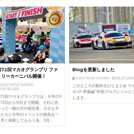
第72回マカオグランプリ ファ
Blogを更新しました
ミリーカーニバル開催！
GOLD WOLF RACING
9月 27, 2025
GOLD WOLF RACING
このところの動向をひとまとめ マ
11月 09, 2025
オGP 準備編 *外部ブログにジャン
72回マカオグランプリは、今年の11
します。
13日から16日まで開催。それに先
立って一般の方や観光客、小さな子
供たちに今年のイベントの熱気を一
足早く体験してもらう為、11月…