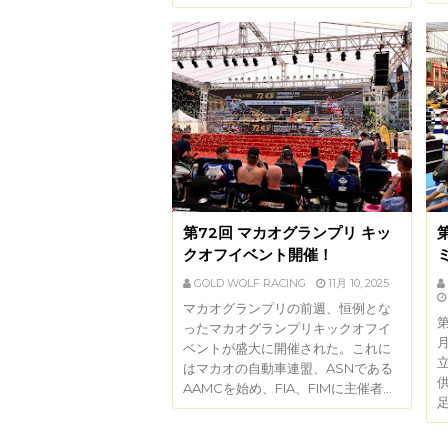
第72回 マカオグランプリ キッ
クオフイベント開催！
GOLD WOLF RACING
11月 10, 2025
マカオグランプリの前週、恒例とな
第
ったマカオグランプリキックオフイ
月
ベントが盛大に開催された。これに
はマカオの自動車連盟、ASNである
AAMCを始め、FIA、FIMに主催者…