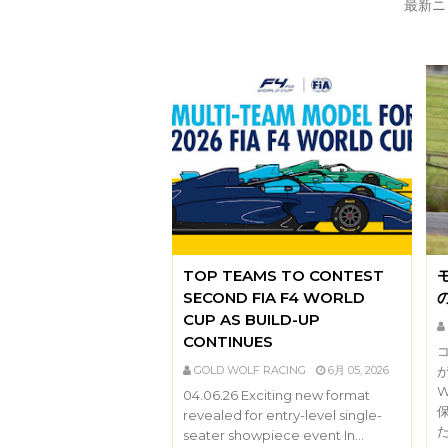
最新ニ
TOP TEAMS TO CONTEST
SECOND FIA F4 WORLD
CUP AS BUILD-UP
CONTINUES
GOLD WOLF RACING
6月 05, 2026
W
04.06.26 Exciting new format
revealed for entry-level single-
た
seater showpiece event In…